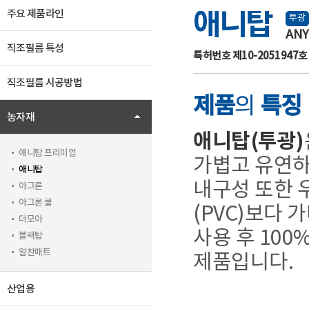
애니탑
주요 제품라인
투광
AN
직조필름 특성
특허번호 제10-2051947호
직조필름 시공방법
제품
의
특징
농자재
애니탑(투광)
애니탑 프리미엄
가볍고 유연하
애니탑
내구성 또한 
아그론
아그론 쿨
(PVC)보다 
더모아
사용 후 100
블랙탑
알찬매트
제품입니다.
산업용