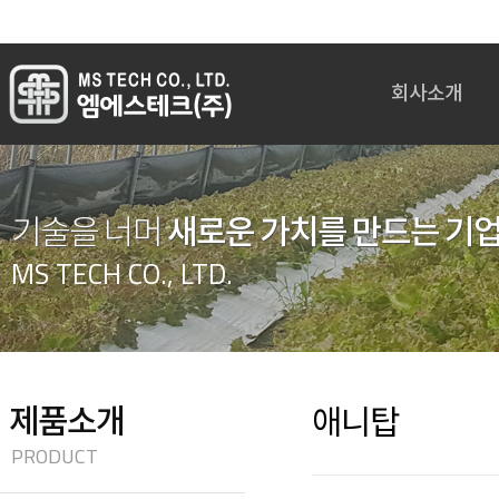
회사소개
인사말
회사개요
회사연혁
새로운 가치를 만드는 기
기술을 너머
임원진 주요경력
MS TECH CO., LTD.
조직도
인증현황
오시는길
제품소개
애니탑
PRODUCT