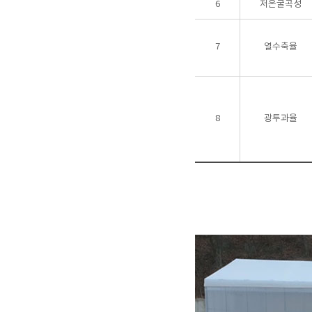
6
저온굴곡성
7
열수축율
8
광투과율