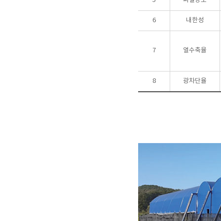
5
파열강도
6
내한성
7
열수축율
8
광차단율