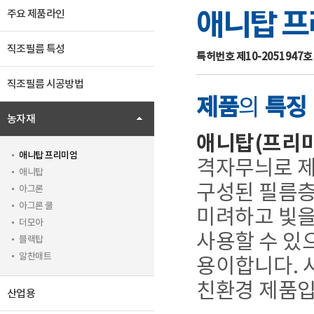
애니탑 
주요 제품라인
직조필름 특성
특허번호 제10-2051947호
직조필름 시공방법
제품
의
특징
농자재
애니탑(프리미
애니탑 프리미엄
격자무늬로 제
애니탑
구성된 필름층
아그론
아그론 쿨
미려하고 빛을
더모아
사용할 수 있
블랙탑
알찬매트
용이합니다. 사
친환경 제품입
산업용