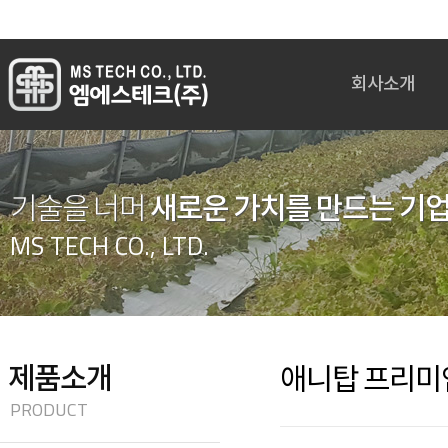
회사소개
인사말
회사개요
회사연혁
새로운 가치를 만드는 기
기술을 너머
임원진 주요경력
MS TECH CO., LTD.
조직도
인증현황
오시는길
제품소개
애니탑 프리미
PRODUCT