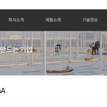
회사소개
제품소개
기술정보
인사말
주요 제품라인
기반기술/관련기술
회사개요
직조필름 특성
생산공정도
회사연혁
직조필름 시공방법
사용용도
 만드는 기업
임원진 주요경력
농자재
조직도
산업용
인증현황
기타
오시는길
&A