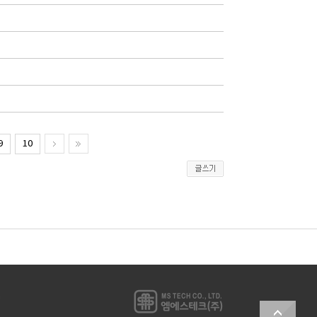
9
10
m