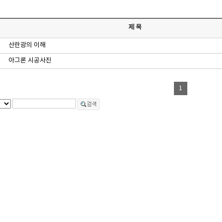
제 목
산란광의 이해
아그론 시공사진
1