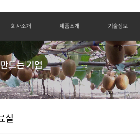
회사소개
제품소개
기술정보
인사말
주요 제품라인
기반기술/관련기술
회사개요
직조필름 특성
생산공정도
회사연혁
직조필름 시공방법
사용용도
 만드는 기업
임원진 주요경력
농자재
조직도
산업용
인증현황
기타
오시는길
료실