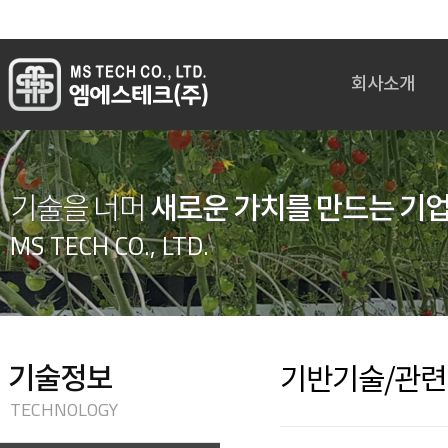
회사소개
인사말
회사개요
회사연혁
새로운 가치를 만드는 기
기술을 너머
임원진 주요경력
MS TECH CO., LTD.
조직도
인증현황
오시는길
기술정보
기반기술/관
TECHNOLOGY