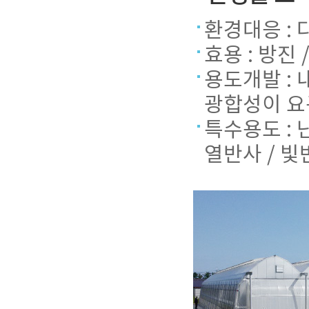
환경대응 : 
효용 : 방진 
용도개발 : 
광합성이 요
특수용도 : 난
열반사 / 빛