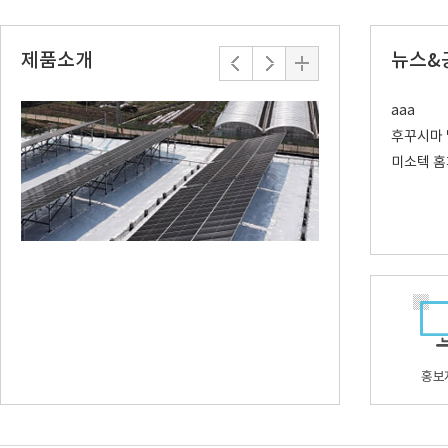
제품소개
뉴스&
aaa
후꾸시마 
미소텍 홈
더모아
애니탑 프리미
농자재
백색 코팅면은 고기능성 으로 반사율(88.14%)이 높아
고강도의 실을 수축 / 
효율을 극대화 할 수 있도록 제작하였고, 뒷면의
제직을 하고 햇빛을 차단
블랙코팅은 빛이 차단되어 잡초 성장을 억제하는 기능을
구성된 필름층으로 99.
합니다.
홍보