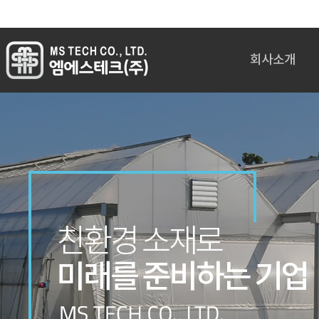
회사소개
인사말
회사개요
회사연혁
임원진 주요경력
조직도
인증현황
오시는길